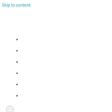
Skip to content
TURRIST ORATIONIST MINISTRY
HOME
ABOUT US
EVENTS
ANNOUNCEMENT
PRAYER FORM
CONTACT US