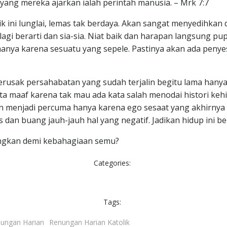
ang mereka ajarkan ialah perintah manusia. – Mrk 7:7
k ini lunglai, lemas tak berdaya. Akan sangat menyedihkan 
agi berarti dan sia-sia. Niat baik dan harapan langsung p
anya karena sesuatu yang sepele. Pastinya akan ada penyesa
 Merusak persahabatan yang sudah terjalin begitu lama hany
aaf karena tak mau ada kata salah menodai histori kehidup
an menjadi percuma hanya karena ego sesaat yang akhirny
dan buang jauh-jauh hal yang negatif. Jadikan hidup ini ber
angkan demi kebahagiaan semu?
Categories:
Tags:
ungan Harian
Renungan Harian Katolik