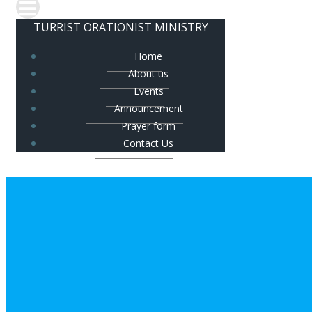
TURRIST ORATIONIST MINISTRY
Home
About us
Events
Announcement
Prayer form
Contact Us