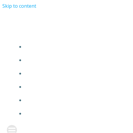
Skip to content
TURRIST ORATIONIST MINISTRY
HOME
ABOUT US
EVENTS
ANNOUNCEMENT
PRAYER FORM
CONTACT US