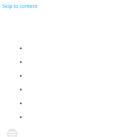
Skip to content
TURRIST ORATIONIST MINISTRY
HOME
ABOUT US
EVENTS
ANNOUNCEMENT
PRAYER FORM
CONTACT US