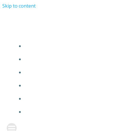
Skip to content
TURRIST ORATIONIST MINISTRY
HOME
ABOUT US
EVENTS
ANNOUNCEMENT
PRAYER FORM
CONTACT US