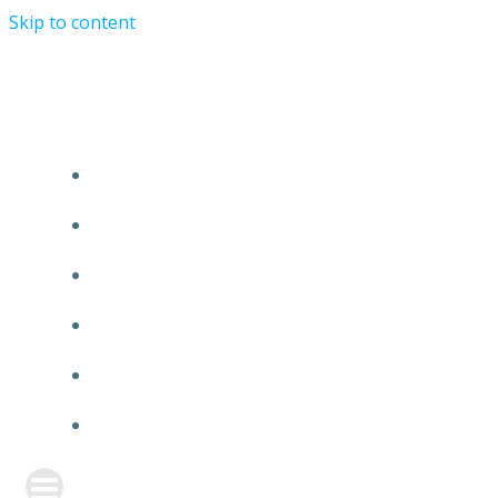
Skip to content
TURRIST ORATIONIST MINISTRY
HOME
ABOUT US
EVENTS
ANNOUNCEMENT
PRAYER FORM
CONTACT US