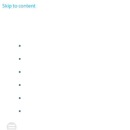
Skip to content
TURRIST ORATIONIST MINISTRY
HOME
ABOUT US
EVENTS
ANNOUNCEMENT
PRAYER FORM
CONTACT US