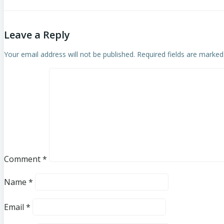
Leave a Reply
Your email address will not be published.
Required fields are marke
Comment
*
Name
*
Email
*