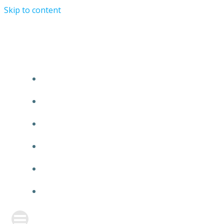
Skip to content
TURRIST ORATIONIST MINISTRY
HOME
ABOUT US
EVENTS
ANNOUNCEMENT
PRAYER FORM
CONTACT US