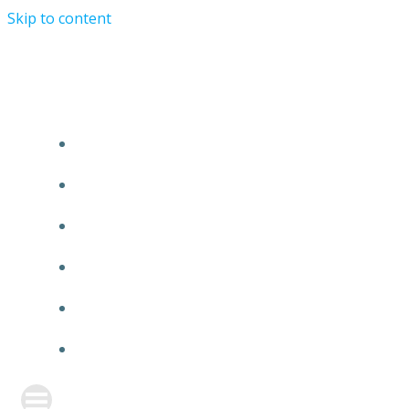
Skip to content
TURRIST ORATIONIST MINISTRY
HOME
ABOUT US
EVENTS
ANNOUNCEMENT
PRAYER FORM
CONTACT US