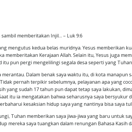
 sambil memberitakan Injil… – Luk 9:6
us yang mengutus kedua belas muridnya. Yesus memberikan 
 memberitakan Kerajaan Allah. Selain itu, Yesus juga mem
itu pun pergi mengelilingi segala desa seperti yang Tuhan
 merantau. Dalam benak saya waktu itu, di kota manapun sa
Tidak pernah terpikir sebelumnya, pelayanan apa yang cocok
ih yang sudah 17 tahun pun dapat tetap saya lakukan, dim
aat itu ia mengatakan bahwa seharusnya saya bersyukur d
perbaharui kesaksian hidup saya yang nantinya bisa saya tu
jungi, Tuhan memberikan saya jiwa-jiwa yang baru untuk sa
dup mereka saya tuangkan dalam renungan Bahasa Kasih da