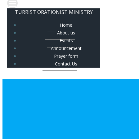
TURRIST ORATIONIST MINISTRY
Home
About us
Events
Announcement
Prayer form
Contact Us