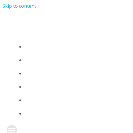
Skip to content
TURRIST ORATIONIST MINISTRY
HOME
ABOUT US
EVENTS
ANNOUNCEMENT
PRAYER FORM
CONTACT US