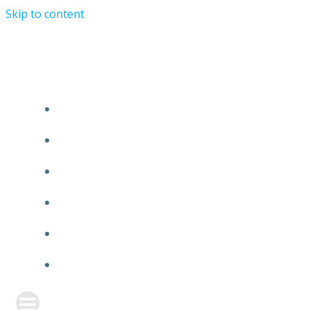
Skip to content
TURRIST ORATIONIST MINISTRY
HOME
ABOUT US
EVENTS
ANNOUNCEMENT
PRAYER FORM
CONTACT US