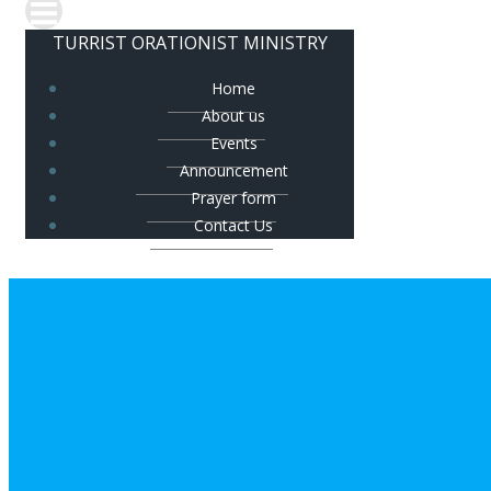
TURRIST ORATIONIST MINISTRY
Home
About us
Events
Announcement
Prayer form
Contact Us