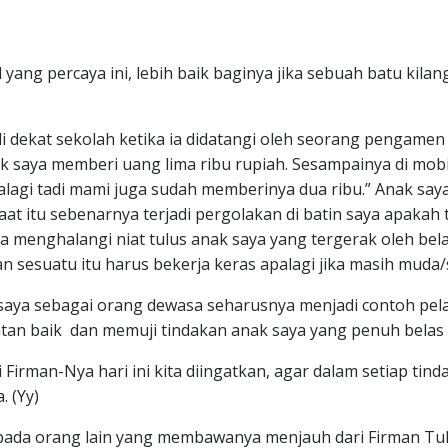
ang percaya ini, lebih baik baginya jika sebuah batu kilang
 di dekat sekolah ketika ia didatangi oleh seorang peng
ak saya memberi uang lima ribu rupiah. Sesampainya di mo
palagi tadi mami juga sudah memberinya dua ribu.” Anak sa
 itu sebenarnya terjadi pergolakan di batin saya apakah 
isa menghalangi niat tulus anak saya yang tergerak oleh b
n sesuatu itu harus bekerja keras apalagi jika masih muda/
ya sebagai orang dewasa seharusnya menjadi contoh pelak
tan baik dan memuji tindakan anak saya yang penuh belas
Firman-Nya hari ini kita diingatkan, agar dalam setiap tind
 (Yy)
pada orang lain yang membawanya menjauh dari Firman Tu