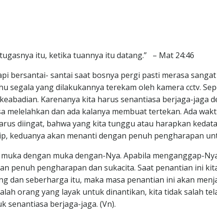
ugasnya itu, ketika tuannya itu datang.” – Mat 24:46
i bersantai- santai saat bosnya pergi pasti merasa sangat s
u segala yang dilakukannya terekam oleh kamera cctv. Sepert
p di keabadian. Karenanya kita harus senantiasa berjaga-ja
asa melelahkan dan ada kalanya membuat tertekan. Ada waktu
n harus diingat, bahwa yang kita tunggu atau harapkan ke
ship, keduanya akan menanti dengan penuh pengharapan un
apan muka dengan muka dengan-Nya. Apabila menganggap-Nya
an penuh pengharapan dan sukacita. Saat penantian ini ki
g dan seberharga itu, maka masa penantian ini akan men
lah orang yang layak untuk dinantikan, kita tidak salah te
 senantiasa berjaga-jaga. (Vn).