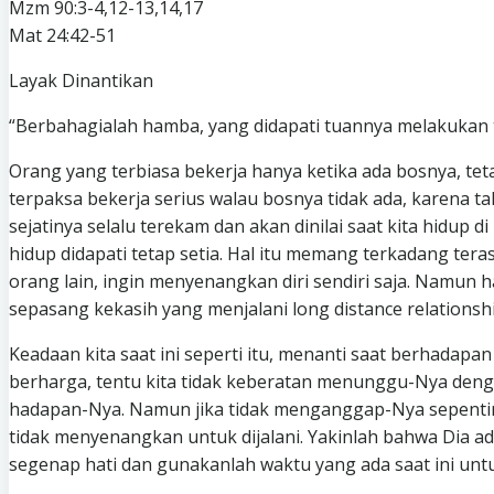
Mzm 90:3-4,12-13,14,17
Mat 24:42-51
Layak Dinantikan
“Berbahagialah hamba, yang didapati tuannya melakukan t
Orang yang terbiasa bekerja hanya ketika ada bosnya, tetap
terpaksa bekerja serius walau bosnya tidak ada, karena tah
sejatinya selalu terekam dan akan dinilai saat kita hidu
hidup didapati tetap setia. Hal itu memang terkadang ter
orang lain, ingin menyenangkan diri sendiri saja. Namu
sepasang kekasih yang menjalani long distance relation
Keadaan kita saat ini seperti itu, menanti saat berhad
berharga, tentu kita tidak keberatan menunggu-Nya deng
hadapan-Nya. Namun jika tidak menganggap-Nya sepentin
tidak menyenangkan untuk dijalani. Yakinlah bahwa Dia ada
segenap hati dan gunakanlah waktu yang ada saat ini untuk