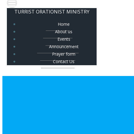
TURRIST ORATIONIST MINISTRY
Home
About us
Events
Announcement
Prayer form
Contact Us