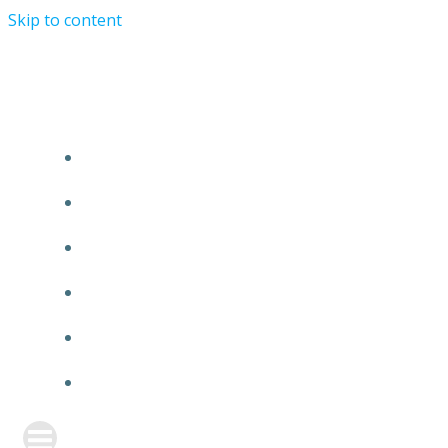
Skip to content
TURRIST ORATIONIST MINISTRY
HOME
ABOUT US
EVENTS
ANNOUNCEMENT
PRAYER FORM
CONTACT US