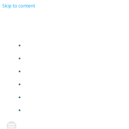
Skip to content
TURRIST ORATIONIST MINISTRY
HOME
ABOUT US
EVENTS
ANNOUNCEMENT
PRAYER FORM
CONTACT US