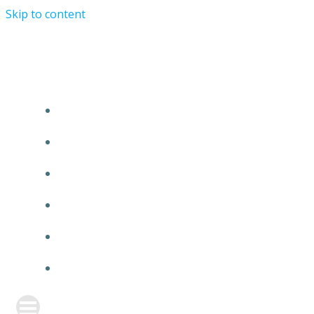
Skip to content
TURRIST ORATIONIST MINISTRY
HOME
ABOUT US
EVENTS
ANNOUNCEMENT
PRAYER FORM
CONTACT US