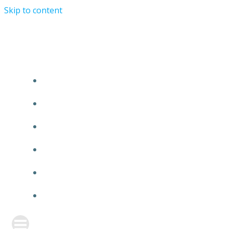
Skip to content
TURRIST ORATIONIST MINISTRY
HOME
ABOUT US
EVENTS
ANNOUNCEMENT
PRAYER FORM
CONTACT US