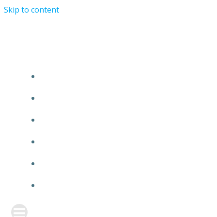
Skip to content
TURRIST ORATIONIST MINISTRY
HOME
ABOUT US
EVENTS
ANNOUNCEMENT
PRAYER FORM
CONTACT US