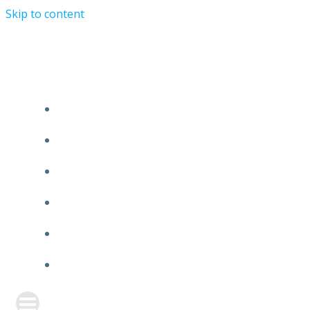
Skip to content
TURRIST ORATIONIST MINISTRY
HOME
ABOUT US
EVENTS
ANNOUNCEMENT
PRAYER FORM
CONTACT US