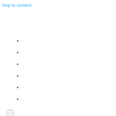
Skip to content
TURRIST ORATIONIST MINISTRY
HOME
ABOUT US
EVENTS
ANNOUNCEMENT
PRAYER FORM
CONTACT US