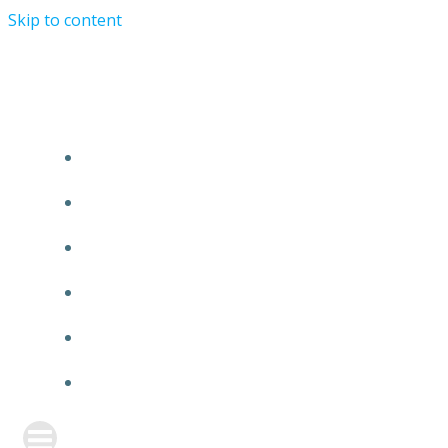
Skip to content
TURRIST ORATIONIST MINISTRY
HOME
ABOUT US
EVENTS
ANNOUNCEMENT
PRAYER FORM
CONTACT US