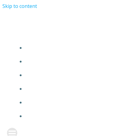
Skip to content
TURRIST ORATIONIST MINISTRY
HOME
ABOUT US
EVENTS
ANNOUNCEMENT
PRAYER FORM
CONTACT US