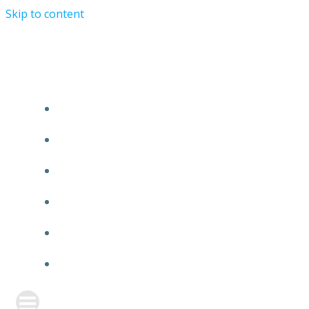
Skip to content
TURRIST ORATIONIST MINISTRY
HOME
ABOUT US
EVENTS
ANNOUNCEMENT
PRAYER FORM
CONTACT US