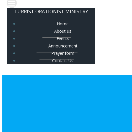
TURRIST ORATIONIST MINISTRY
Home
About us
Events
Announcement
Prayer form
Contact Us