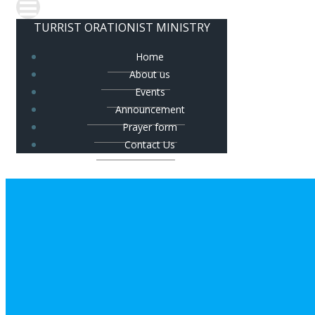
TURRIST ORATIONIST MINISTRY
Home
About us
Events
Announcement
Prayer form
Contact Us