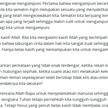
engenai mengampuni. Pertama bahwa mengampuni berarti 
ila kita semakin ingin melupakan sesuatu yang menyakitkan
ng yang telah mengecewakan kita. Semakin kita berjuang k
kan apa yang terjadi sehingga makin sulit untuk mengampuni
bagi kita untuk mengampuni.
ih Allah. Bila kita mengalami kasih Allah yang berlimpah
hwa tabungan cinta dalam hati kita sangat kuat sehingga 
nya. Hanya belas kasih yang memampukan kita untuk menga
arkan perkataan yang tidak enak terdengar, ketika rekan ke
ubungan sepihak, ketika suami atau istri melakukan keker
eman-teman sepelayanan telah bersikap tidak etis atau em
hendaknya kita lakukan?
rencana Allah Bapa untuk menyelamatkan manusia sehingga 
ah sengsara Tuhan tetapi pernahkah kita sungguh-sungguh
a. Tetapi Yesus yang penuh belas kasih tidak membalas ora